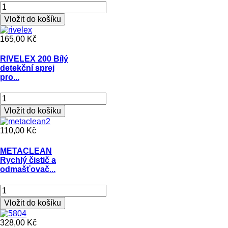
165,00 Kč
RIVELEX 200 Bílý
detekční sprej
pro...
110,00 Kč
METACLEAN
Rychlý čistič a
odmašťovač...
328,00 Kč