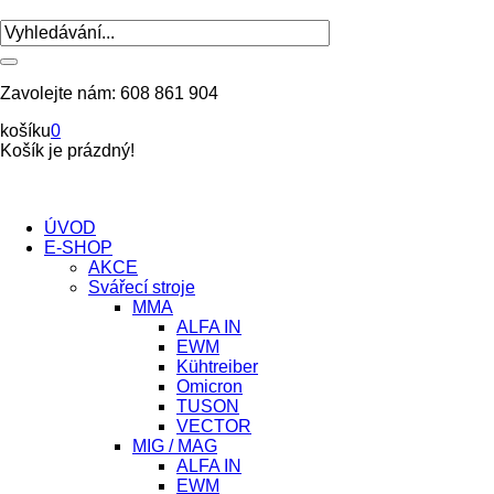
Zavolejte nám:
608 861 904
košíku
0
Košík je prázdný!
ÚVOD
E-SHOP
AKCE
Svářecí stroje
MMA
ALFA IN
EWM
Kühtreiber
Omicron
TUSON
VECTOR
MIG / MAG
ALFA IN
EWM