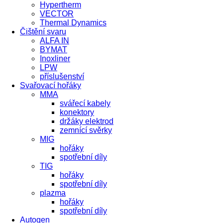
Hypertherm
VECTOR
Thermal Dynamics
Čištění svaru
ALFA IN
BYMAT
Inoxliner
LPW
příslušenství
Svařovací hořáky
MMA
svářecí kabely
konektory
držáky elektrod
zemnící svěrky
MIG
hořáky
spotřební díly
TIG
hořáky
spotřební díly
plazma
hořáky
spotřební díly
Autogen