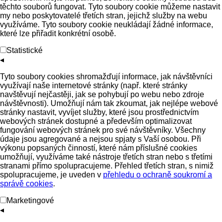
těchto souborů fungovat. Tyto soubory cookie můžeme nastavit
my nebo poskytovatelé třetích stran, jejichž služby na webu
využíváme. Tyto soubory cookie neukládají žádné informace,
které lze přiřadit konkrétní osobě.
Statistické
◂
Tyto soubory cookies shromažďují informace, jak návštěvníci
využívají naše internetové stránky (např. které stránky
navštěvují nejčastěji, jak se pohybují po webu nebo zdroje
návštěvnosti). Umožňují nám tak zkoumat, jak nejlépe webové
stránky nastavit, vyvíjet služby, které jsou prostřednictvím
webových stránek dostupné a především optimalizovat
fungování webových stránek pro své návštěvníky. Všechny
údaje jsou agregované a nejsou spjaty s Vaší osobou. Při
výkonu popsaných činností, které nám příslušné cookies
umožňují, využíváme také nástroje třetích stran nebo s třetími
stranami přímo spolupracujeme. Přehled třetích stran, s nimiž
spolupracujeme, je uveden v
přehledu o ochraně soukromí a
správě cookies
.
Marketingové
◂