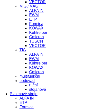
VECTOR
MIG / MAG
ALFA IN
EWM
ETP
Formica
KOWAX
Kühtreiber
Omicron
TUSON
VECTOR
TIG
ALFA IN
EWM
Kühtreiber
KOWAX
Omicron
multifunkční
bodovací
ruční
stojanové
Plazmové stroje
ALFA IN
ETP
Formica