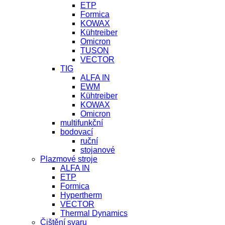
ETP
Formica
KOWAX
Kühtreiber
Omicron
TUSON
VECTOR
TIG
ALFA IN
EWM
Kühtreiber
KOWAX
Omicron
multifunkční
bodovací
ruční
stojanové
Plazmové stroje
ALFA IN
ETP
Formica
Hypertherm
VECTOR
Thermal Dynamics
Čištění svaru