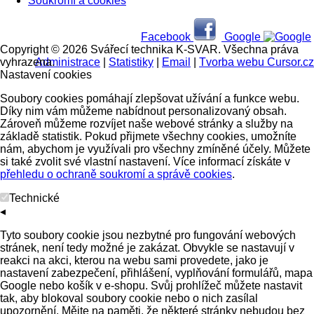
Soukromí a cookies
Facebook
Google
Copyright © 2026 Svářecí technika K-SVAR. Všechna práva
vyhrazena.
Administrace
|
Statistiky
|
Email
|
Tvorba webu Cursor.cz
Nastavení cookies
Soubory cookies pomáhají zlepšovat užívání a funkce webu.
Díky nim vám můžeme nabídnout personalizovaný obsah.
Zároveň můžeme rozvíjet naše webové stránky a služby na
základě statistik. Pokud přijmete všechny cookies, umožníte
nám, abychom je využívali pro všechny zmíněné účely. Můžete
si také zvolit své vlastní nastavení. Více informací získáte v
přehledu o ochraně soukromí a správě cookies
.
Technické
◂
Tyto soubory cookie jsou nezbytné pro fungování webových
stránek, není tedy možné je zakázat. Obvykle se nastavují v
reakci na akci, kterou na webu sami provedete, jako je
nastavení zabezpečení, přihlášení, vyplňování formulářů, mapa
Google nebo košík v e-shopu. Svůj prohlížeč můžete nastavit
tak, aby blokoval soubory cookie nebo o nich zasílal
upozornění. Mějte na paměti, že některé stránky nebudou bez