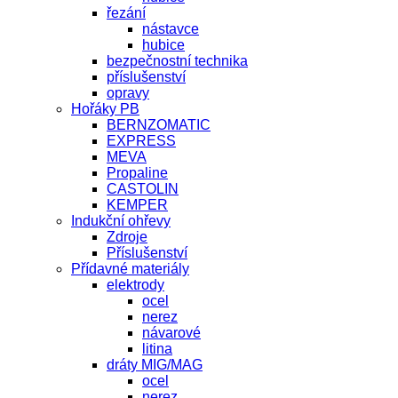
řezání
nástavce
hubice
bezpečnostní technika
příslušenství
opravy
Hořáky PB
BERNZOMATIC
EXPRESS
MEVA
Propaline
CASTOLIN
KEMPER
Indukční ohřevy
Zdroje
Příslušenství
Přídavné materiály
elektrody
ocel
nerez
návarové
litina
dráty MIG/MAG
ocel
nerez