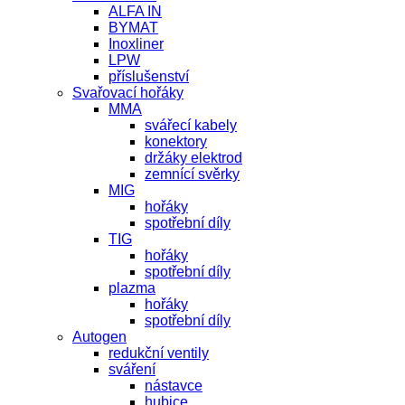
ALFA IN
BYMAT
Inoxliner
LPW
příslušenství
Svařovací hořáky
MMA
svářecí kabely
konektory
držáky elektrod
zemnící svěrky
MIG
hořáky
spotřební díly
TIG
hořáky
spotřební díly
plazma
hořáky
spotřební díly
Autogen
redukční ventily
sváření
nástavce
hubice