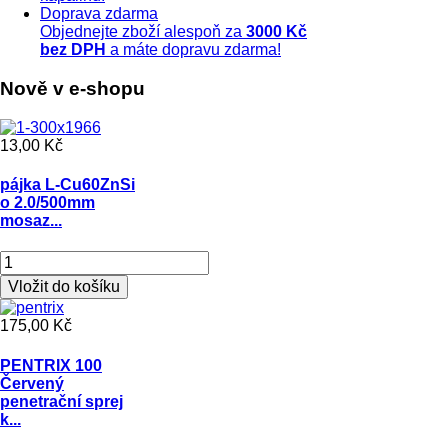
Doprava
zdarma
Objednejte zboží alespoň za
3000 Kč
bez DPH
a máte dopravu zdarma!
Nově v e-shopu
13,00 Kč
pájka L-Cu60ZnSi
o 2.0/500mm
mosaz...
175,00 Kč
PENTRIX 100
Červený
penetrační sprej
k...