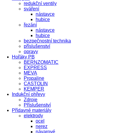
redukční ventily
sváření
nástavce
hubice
řezání
nástavce
hubice
bezpečnostní technika
příslušenství
opravy
Hořáky PB
BERNZOMATIC
EXPRESS
MEVA
Propaline
CASTOLIN
KEMPER
Indukční ohřevy
Zdroje
Příslušenství
Přídavné materiály
elektrody
ocel
nerez
návarové