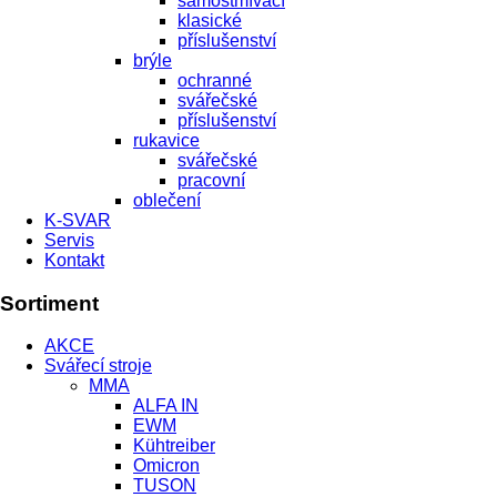
samostmívací
klasické
příslušenství
brýle
ochranné
svářečské
příslušenství
rukavice
svářečské
pracovní
oblečení
K-SVAR
Servis
Kontakt
Sortiment
AKCE
Svářecí stroje
MMA
ALFA IN
EWM
Kühtreiber
Omicron
TUSON