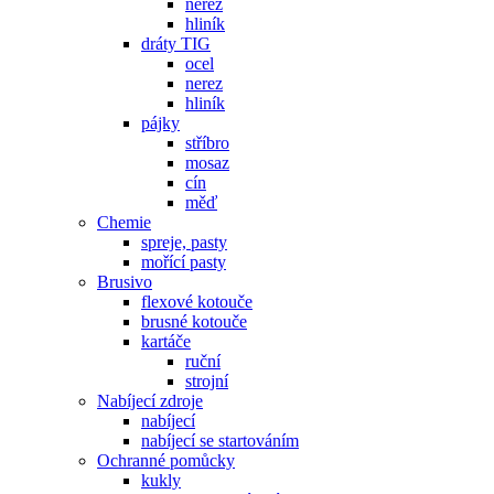
nerez
hliník
dráty TIG
ocel
nerez
hliník
pájky
stříbro
mosaz
cín
měď
Chemie
spreje, pasty
mořící pasty
Brusivo
flexové kotouče
brusné kotouče
kartáče
ruční
strojní
Nabíjecí zdroje
nabíjecí
nabíjecí se startováním
Ochranné pomůcky
kukly