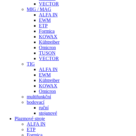
VECTOR
MIG / MAG
ALFA IN
EWM
ETP
Formica
KOWAX
Kühtreiber
Omicron
TUSON
VECTOR
TIG
ALFA IN
EWM
Kühtreiber
KOWAX
Omicron
multifunkční
bodovací
ruční
stojanové
Plazmové stroje
ALFA IN
ETP
Formica