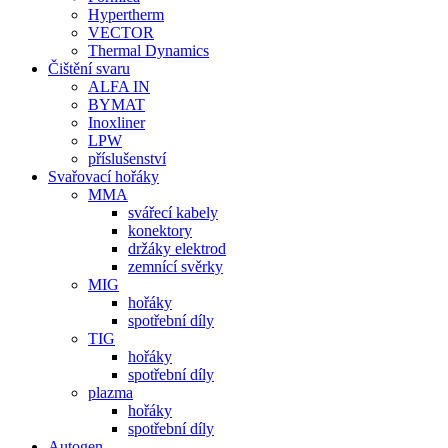
Hypertherm
VECTOR
Thermal Dynamics
Čištění svaru
ALFA IN
BYMAT
Inoxliner
LPW
příslušenství
Svařovací hořáky
MMA
svářecí kabely
konektory
držáky elektrod
zemnící svěrky
MIG
hořáky
spotřební díly
TIG
hořáky
spotřební díly
plazma
hořáky
spotřební díly
Autogen