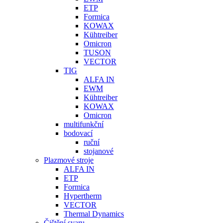
ETP
Formica
KOWAX
Kühtreiber
Omicron
TUSON
VECTOR
TIG
ALFA IN
EWM
Kühtreiber
KOWAX
Omicron
multifunkční
bodovací
ruční
stojanové
Plazmové stroje
ALFA IN
ETP
Formica
Hypertherm
VECTOR
Thermal Dynamics
Čištění svaru