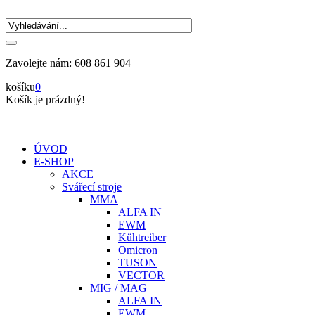
Zavolejte nám:
608 861 904
košíku
0
Košík je prázdný!
ÚVOD
E-SHOP
AKCE
Svářecí stroje
MMA
ALFA IN
EWM
Kühtreiber
Omicron
TUSON
VECTOR
MIG / MAG
ALFA IN
EWM