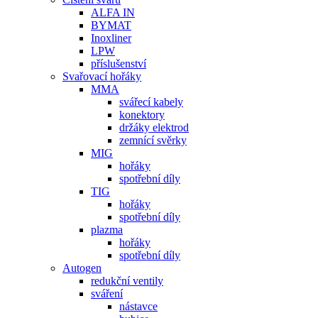
ALFA IN
BYMAT
Inoxliner
LPW
příslušenství
Svařovací hořáky
MMA
svářecí kabely
konektory
držáky elektrod
zemnící svěrky
MIG
hořáky
spotřební díly
TIG
hořáky
spotřební díly
plazma
hořáky
spotřební díly
Autogen
redukční ventily
sváření
nástavce