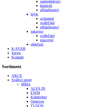
samostmívací
klasické
příslušenství
brýle
ochranné
svářečské
příslušenství
rukavice
svářečské
pracovní
oblečení
K-SVAR
Servis
Kontakt
Sortiment
AKCE
Svářecí stroje
MMA
ALFA IN
EWM
Kühtreiber
Omicron
TUSON