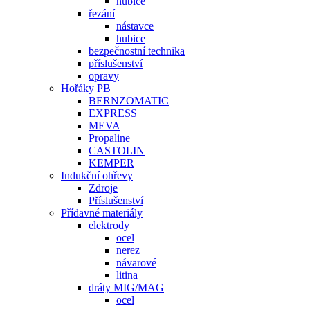
hubice
řezání
nástavce
hubice
bezpečnostní technika
příslušenství
opravy
Hořáky PB
BERNZOMATIC
EXPRESS
MEVA
Propaline
CASTOLIN
KEMPER
Indukční ohřevy
Zdroje
Příslušenství
Přídavné materiály
elektrody
ocel
nerez
návarové
litina
dráty MIG/MAG
ocel