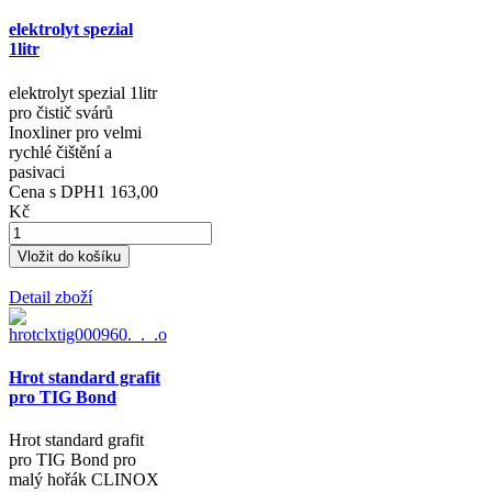
elektrolyt spezial
1litr
elektrolyt spezial 1litr
pro čistič svárů
Inoxliner pro velmi
rychlé čištění a
pasivaci
Cena s DPH
1 163,00
Kč
Detail zboží
Hrot standard grafit
pro TIG Bond
Hrot standard grafit
pro TIG Bond pro
malý hořák CLINOX