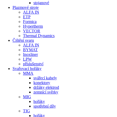
stojanové
Plazmové stroje
ALFA IN
ETP
Formica
Hypertherm
VECTOR
Thermal Dynamics
Čištění svaru
ALFA IN
BYMAT
Inoxliner
LPW
příslušenství
Svařovací hořáky
MMA
svářecí kabely
konektory
držáky elektrod
zemnící svěrky
MIG
hořáky
spotřební díly
TIG
hořáky