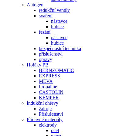
Autogen
redukční ventily
sváření
nástavce
hubice
řezání
nástavce
hubice
bezpečnostní technika
příslušenství
opravy
Hořáky PB
BERNZOMATIC
EXPRESS
MEVA
Propaline
CASTOLIN
KEMPER
Indukční ohřevy
Zdroje
Příslušenství
Přídavné materiály
elektrody
ocel
nerez