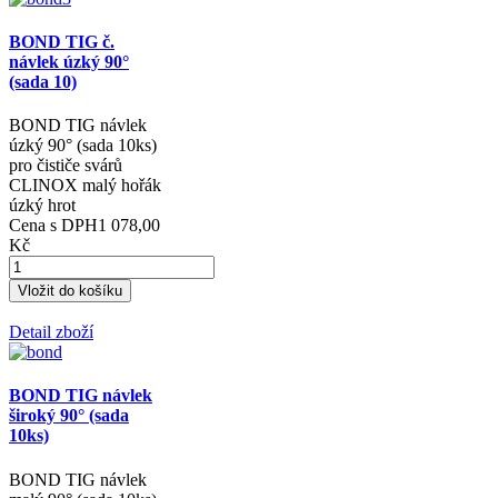
BOND TIG č.
návlek úzký 90°
(sada 10)
BOND TIG návlek
úzký 90° (sada 10ks)
pro čističe svárů
CLINOX malý hořák
úzký hrot
Cena s DPH
1 078,00
Kč
Detail zboží
BOND TIG návlek
široký 90° (sada
10ks)
BOND TIG návlek