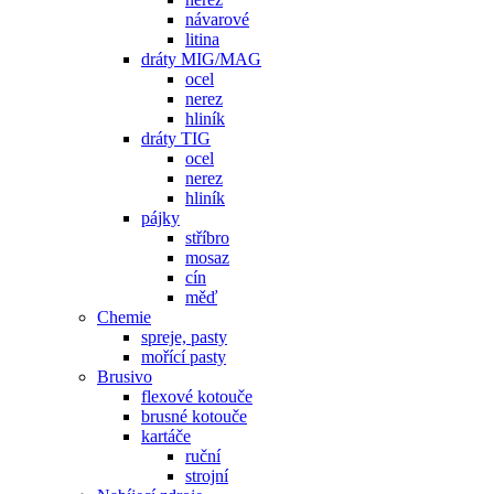
návarové
litina
dráty MIG/MAG
ocel
nerez
hliník
dráty TIG
ocel
nerez
hliník
pájky
stříbro
mosaz
cín
měď
Chemie
spreje, pasty
mořící pasty
Brusivo
flexové kotouče
brusné kotouče
kartáče
ruční
strojní