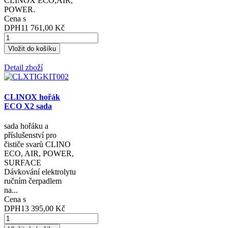
CLINOX ECO,AIR,
POWER.
Cena s
DPH
11 761,00 Kč
Detail zboží
CLINOX hořák
ECO X2 sada
sada hořáku a
příslušenství pro
čističe svarů CLINO
ECO, AIR, POWER,
SURFACE
Dávkování elektrolytu
ručním čerpadlem
na...
Cena s
DPH
13 395,00 Kč