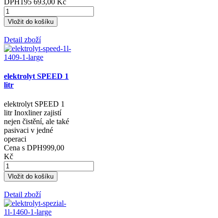
DPH
195 693,00 Kč
Detail zboží
elektrolyt SPEED 1
litr
elektrolyt SPEED 1
litr Inoxliner zajistí
nejen čistění, ale také
pasivaci v jedné
operaci
Cena s DPH
999,00
Kč
Detail zboží