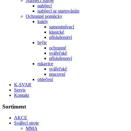
Nabíjecí zdroje
nabíjecí
nabíjecí se startováním
Ochranné pomůcky
kukly
samostmívací
klasické
příslušenství
brýle
ochranné
svářečské
příslušenství
rukavice
svářečské
pracovní
oblečení
K-SVAR
Servis
Kontakt
Sortiment
AKCE
Svářecí stroje
MMA