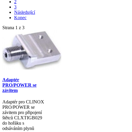
2
3
Následující
Konec
Strana 1 z 3
Adaptér
PRO/POWER se
závitem
Adaptér pro CLINOX
PRO/POWER se
závitem pro připojení
štětců CLXTIGB029
do hořáku s
odsáváním plynů