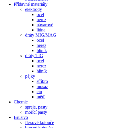
Přídavné materiály
elektrody
ocel
nerez
návarové
litina
dráty MIG/MAG
ocel
nerez
hliník
dráty TIG
ocel
nerez
hliník
pájky
stříbro
mosaz
cín
měď
Chemie
spreje, pasty
mořící pasty
Brusivo
flexové kotouče
brusné kotouče