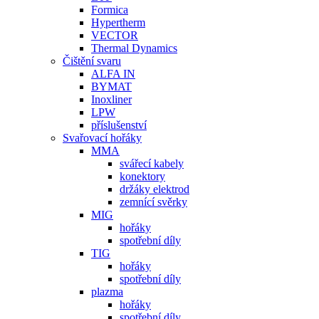
Formica
Hypertherm
VECTOR
Thermal Dynamics
Čištění svaru
ALFA IN
BYMAT
Inoxliner
LPW
příslušenství
Svařovací hořáky
MMA
svářecí kabely
konektory
držáky elektrod
zemnící svěrky
MIG
hořáky
spotřební díly
TIG
hořáky
spotřební díly
plazma
hořáky
spotřební díly