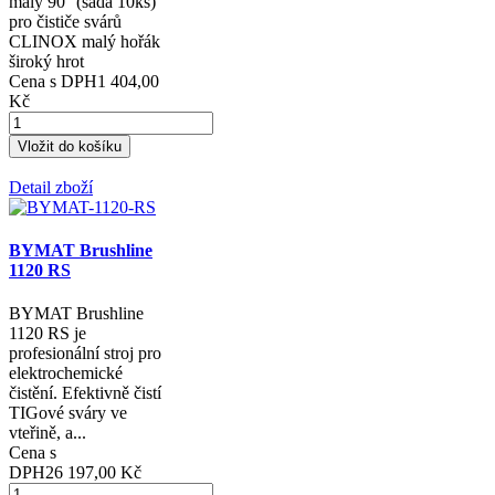
malý 90° (sada 10ks)
pro čističe svárů
CLINOX malý hořák
široký hrot
Cena s DPH
1 404,00
Kč
Detail zboží
BYMAT Brushline
1120 RS
BYMAT Brushline
1120 RS je
profesionální stroj pro
elektrochemické
čistění. Efektivně čistí
TIGové sváry ve
vteřině, a...
Cena s
DPH
26 197,00 Kč