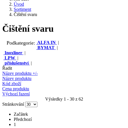
Úvod
Sortiment
Čištění svaru
Čištění svaru
Podkategorie:
ALFA IN
|
BYMAT
|
Inoxliner
|
LPW
|
příslušenství
|
Řadit
Název produktu +/-
Název produktu
Kód zboží
Cena produktu
Výchozí řazení
Výsledky 1 - 30 z 62
Stránkování
Začátek
Předchozí
1