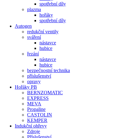
spotřební díly
plazma
hořáky
spotřební díly
Autogen
redukční ventily
sváření
nástavce
hubice
řezání
nástavce
hubice
bezpečnostní technika
příslušenství
opravy
Hořáky PB
BERNZOMATIC
EXPRESS
MEVA
Propaline
CASTOLIN
KEMPER
Indukční ohřevy
Zdroje
Příslušenství