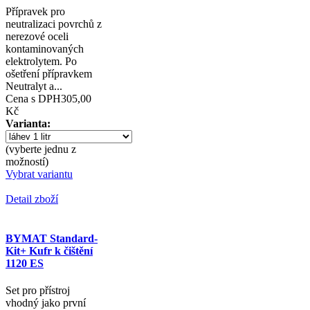
Přípravek pro
neutralizaci povrchů z
nerezové oceli
kontaminovaných
elektrolytem. Po
ošetření přípravkem
Neutralyt a...
Cena s DPH
305,00
Kč
Varianta:
(vyberte jednu z
možností)
Vybrat variantu
Detail zboží
BYMAT Standard-
Kit+ Kufr k čištění
1120 ES
Set pro přístroj
vhodný jako první