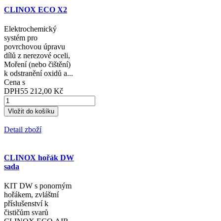
CLINOX ECO X2
Elektrochemický
systém pro
povrchovou úpravu
dílů z nerezové oceli,
Moření (nebo čištění)
k odstranění oxidů a...
Cena s
DPH
55 212,00 Kč
Detail zboží
CLINOX hořák DW
sada
KIT DW s ponorným
hořákem, zvláštní
příslušenství k
čističům svarů