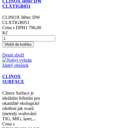
CLINOX štětec DW
CLXTIGB051
CLINOX štětec DW
CLXTIGB051
Cena s DPH
1 796,00
Kč
Detail zboží
CLINOX
SURFACE
Clinox Surface je
ideálním řešením pro
okamžité ekologické
ošetření jak svarů
(metody svařování:
TIG, MIG, laser,...
Cena s