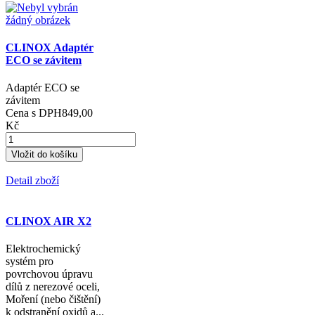
CLINOX Adaptér
ECO se závitem
Adaptér ECO se
závitem
Cena s DPH
849,00
Kč
Detail zboží
CLINOX AIR X2
Elektrochemický
systém pro
povrchovou úpravu
dílů z nerezové oceli,
Moření (nebo čištění)
k odstranění oxidů a...