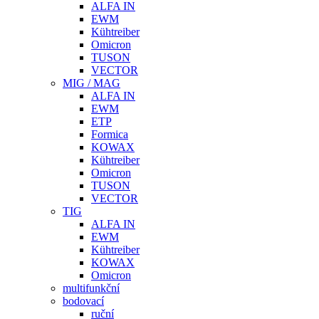
ALFA IN
EWM
Kühtreiber
Omicron
TUSON
VECTOR
MIG / MAG
ALFA IN
EWM
ETP
Formica
KOWAX
Kühtreiber
Omicron
TUSON
VECTOR
TIG
ALFA IN
EWM
Kühtreiber
KOWAX
Omicron
multifunkční
bodovací
ruční