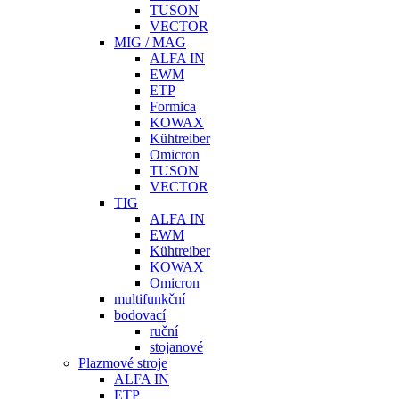
TUSON
VECTOR
MIG / MAG
ALFA IN
EWM
ETP
Formica
KOWAX
Kühtreiber
Omicron
TUSON
VECTOR
TIG
ALFA IN
EWM
Kühtreiber
KOWAX
Omicron
multifunkční
bodovací
ruční
stojanové
Plazmové stroje
ALFA IN
ETP