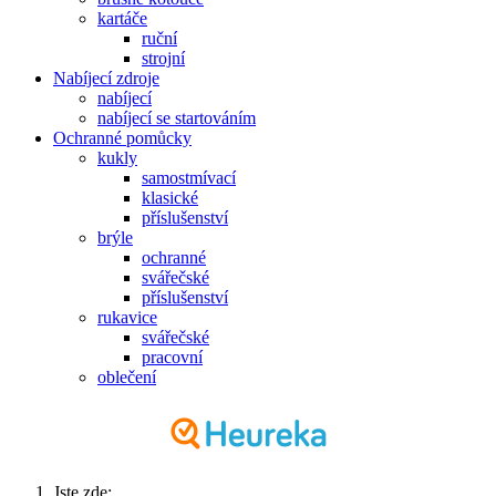
kartáče
ruční
strojní
Nabíjecí zdroje
nabíjecí
nabíjecí se startováním
Ochranné pomůcky
kukly
samostmívací
klasické
příslušenství
brýle
ochranné
svářečské
příslušenství
rukavice
svářečské
pracovní
oblečení
Jste zde: