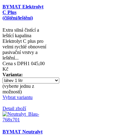
BYMAT Elektrolyt
C Plus
(čištění/leštění)
Extra silná čistící a
leštící kapalina
Elektrolyt C plus pro
velmi rychlé obnovení
pasivační vrstvy a
leštění...
Cena s DPH
1 045,00
Kč
Varianta:
(vyberte jednu z
možností)
Vybrat variantu
Detail zboží
BYMAT Neutralyt