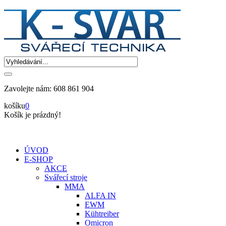
Zavolejte nám:
608 861 904
košíku
0
Košík je prázdný!
ÚVOD
E-SHOP
AKCE
Svářecí stroje
MMA
ALFA IN
EWM
Kühtreiber
Omicron