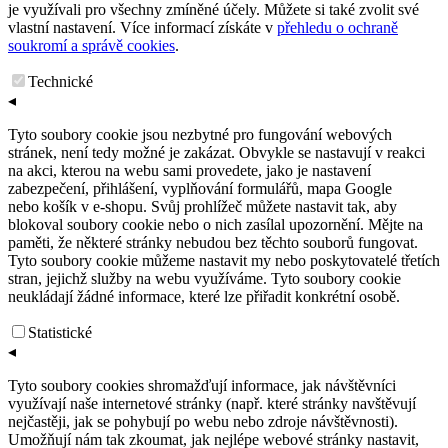
Facebook
Google
Copyright © 2026 Svářecí technika K-SVAR. Všechna práva
vyhrazena.
Administrace
|
Statistiky
|
Email
|
Tvorba webu Cursor.cz
Nastavení cookies
Soubory cookies pomáhají zlepšovat užívání a funkce webu. Díky
nim vám můžeme nabídnout personalizovaný obsah. Zároveň
můžeme rozvíjet naše webové stránky a služby na základě
statistik. Pokud přijmete všechny cookies, umožníte nám, abychom
je využívali pro všechny zmíněné účely. Můžete si také zvolit své
vlastní nastavení. Více informací získáte v
přehledu o ochraně
soukromí a správě cookies
.
Technické
◂
Tyto soubory cookie jsou nezbytné pro fungování webových
stránek, není tedy možné je zakázat. Obvykle se nastavují v reakci
na akci, kterou na webu sami provedete, jako je nastavení
zabezpečení, přihlášení, vyplňování formulářů, mapa Google
nebo košík v e-shopu. Svůj prohlížeč můžete nastavit tak, aby
blokoval soubory cookie nebo o nich zasílal upozornění. Mějte na
paměti, že některé stránky nebudou bez těchto souborů fungovat.
Tyto soubory cookie můžeme nastavit my nebo poskytovatelé třetích