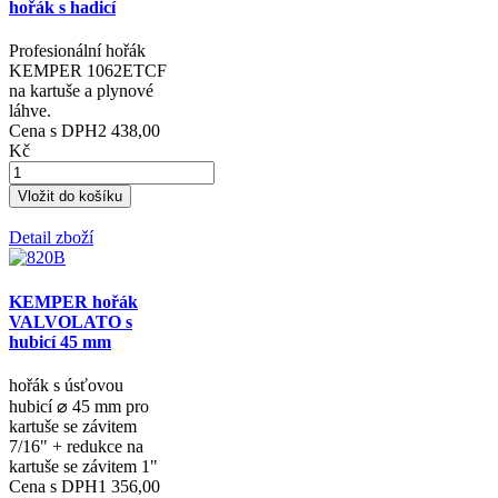
Kč
Detail zboží
KEMPER hořák
KEMPOMATIC
TURBO 1062ETCF
hořák s hadicí
Profesionální hořák
KEMPER 1062ETCF
na kartuše a plynové
láhve.
Cena s DPH
2 438,00
Kč
Detail zboží