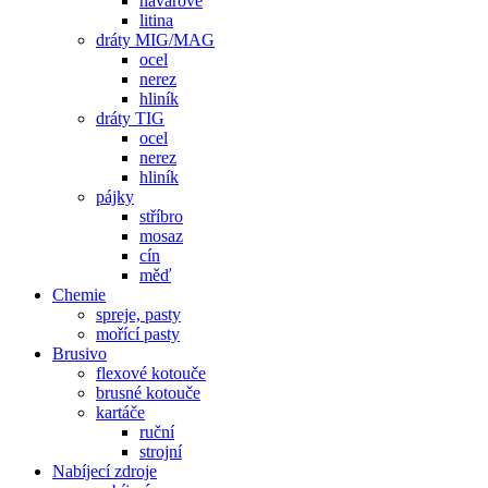
návarové
litina
dráty MIG/MAG
ocel
nerez
hliník
dráty TIG
ocel
nerez
hliník
pájky
stříbro
mosaz
cín
měď
Chemie
spreje, pasty
mořící pasty
Brusivo
flexové kotouče
brusné kotouče
kartáče
ruční
strojní
Nabíjecí zdroje