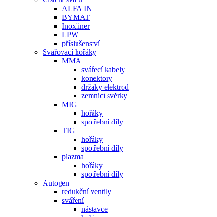
ALFA IN
BYMAT
Inoxliner
LPW
příslušenství
Svařovací hořáky
MMA
svářecí kabely
konektory
držáky elektrod
zemnící svěrky
MIG
hořáky
spotřební díly
TIG
hořáky
spotřební díly
plazma
hořáky
spotřební díly
Autogen
redukční ventily
sváření
nástavce