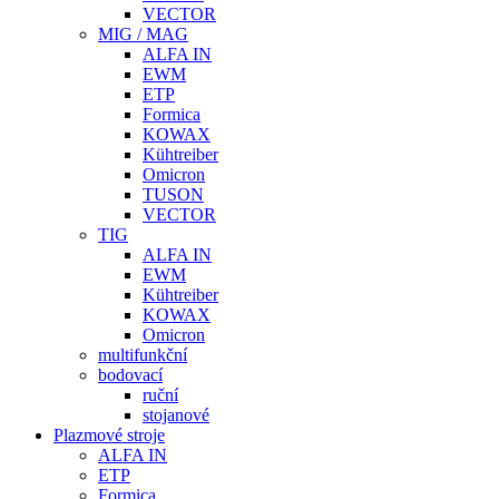
VECTOR
MIG / MAG
ALFA IN
EWM
ETP
Formica
KOWAX
Kühtreiber
Omicron
TUSON
VECTOR
TIG
ALFA IN
EWM
Kühtreiber
KOWAX
Omicron
multifunkční
bodovací
ruční
stojanové
Plazmové stroje
ALFA IN
ETP
Formica