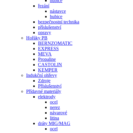
hubice
řezání
nástavce
hubice
bezpečnostní technika
příslušenství
opravy
Hořáky PB
BERNZOMATIC
EXPRESS
MEVA
Propaline
CASTOLIN
KEMPER
Indukční ohřevy
Zdroje
Příslušenství
Přídavné materiály
elektrody
ocel
nerez
návarové
litina
dráty MIG/MAG
ocel