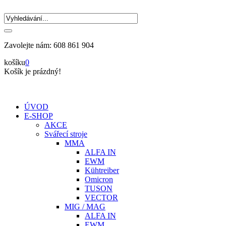
Zavolejte nám:
608 861 904
košíku
0
Košík je prázdný!
ÚVOD
E-SHOP
AKCE
Svářecí stroje
MMA
ALFA IN
EWM
Kühtreiber
Omicron
TUSON
VECTOR
MIG / MAG
ALFA IN
EWM