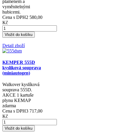
plamenem a
vyměnitelnými
hubicemi.
Cena s DPH
2 580,00
Kč
Detail zboží
KEMPER 555D
kyslíková souprava
(miniautogen)
Walkover kyslíková
souprava 555D.
AKCE 1 kartuše
plynu KEMAP
zdarma
Cena s DPH
3 717,00
Kč