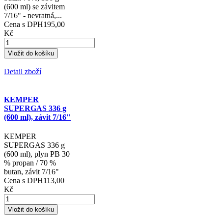
KEMPER
NOVACET plynová
kartuše 330g
plynová kartuše
NOVACET - propan
10 %, propylen 20 %,
butan 70%, 336 g
(600 ml) se závitem
7/16" - nevratná,...
Cena s DPH
195,00
Kč
Detail zboží
KEMPER
SUPERGAS 336 g
(600 ml), závit 7/16"