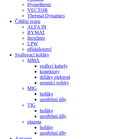
Hypertherm
VECTOR
Thermal Dynamics
Čištění svaru
ALFA IN
BYMAT
Inoxliner
LPW
příslušenství
Svařovací hořáky
MMA
svářecí kabely
konektory
držáky elektrod
zemnící svěrky
MIG
hořáky
spotřební díly
TIG
hořáky
spotřební díly
plazma
hořáky
spotřební díly
Autogen