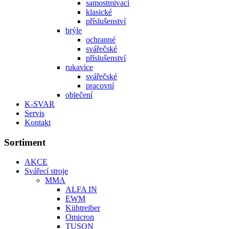
samostmívací
klasické
příslušenství
brýle
ochranné
svářečské
příslušenství
rukavice
svářečské
pracovní
oblečení
K-SVAR
Servis
Kontakt
Sortiment
AKCE
Svářecí stroje
MMA
ALFA IN
EWM
Kühtreiber
Omicron
TUSON