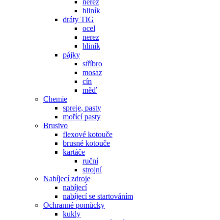
nerez
hliník
dráty TIG
ocel
nerez
hliník
pájky
stříbro
mosaz
cín
měď
Chemie
spreje, pasty
mořící pasty
Brusivo
flexové kotouče
brusné kotouče
kartáče
ruční
strojní
Nabíjecí zdroje
nabíjecí
nabíjecí se startováním
Ochranné pomůcky
kukly