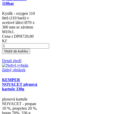
Cena s DPH
319,00
Kč
Detail zboží
KEMPER láhev
kyslík 110litrů
110bar
Kyslík - oxygen 110
litrů (110 barů) v
ocelové láhvi Ø70 x
300 mm se závitem
M10x1.
Cena s DPH
720,00
Kč
Detail zboží