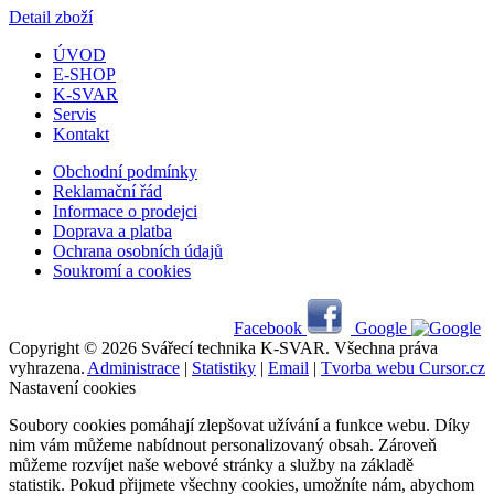
KEMPER
SUPERGAS 336 g
(600 ml), plyn PB 30
% propan / 70 %
butan, závit 7/16"
Cena s DPH
113,00
Kč
Detail zboží
ÚVOD
E-SHOP
K-SVAR
Servis
Kontakt
Obchodní podmínky
Reklamační řád
Informace o prodejci
Doprava a platba
Ochrana osobních údajů
Soukromí a cookies