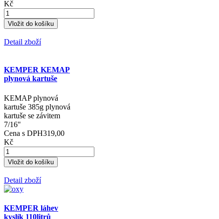
KEMPER hořák
VALVOLATO s
hubicí 45 mm
hořák s úsťovou
hubicí ⌀ 45 mm pro
kartuše se závitem
7/16" + redukce na
kartuše se závitem 1"
Cena s DPH
1 356,00
Kč
Detail zboží
KEMPER KEMAP
plynová kartuše
KEMAP plynová
kartuše 385g plynová
kartuše se závitem
7/16"