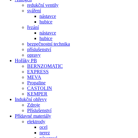
redukční ventily
sváření
nástavce
hubice
řezání
nástavce
hubice
bezpečnostní technika
příslušenství
opravy
Hořáky PB
BERNZOMATIC
EXPRESS
MEVA
Propaline
CASTOLIN
KEMPER
Indukční ohřevy
Zdroje
Příslušenství
Přídavné materiály
elektrody
ocel
nerez