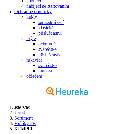
nabíjecí
nabíjecí se startováním
Ochranné pomůcky
kukly
samostmívací
klasické
příslušenství
brýle
ochranné
svářečské
příslušenství
rukavice
svářečské
pracovní
oblečení
Jste zde:
Úvod
Sortiment
Hořáky PB
KEMPER