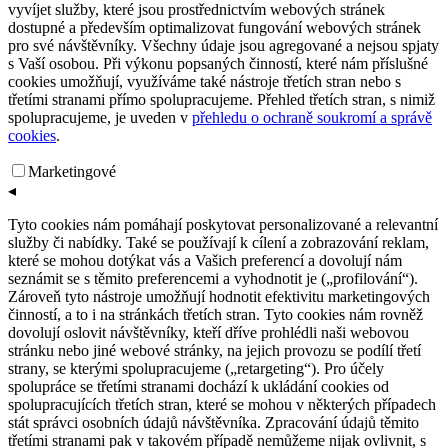
stran, jejichž služby na webu využíváme. Tyto soubory cookie
neukládají žádné informace, které lze přiřadit konkrétní osobě.
Statistické
◂
Tyto soubory cookies shromažďují informace, jak návštěvníci
využívají naše internetové stránky (např. které stránky navštěvují
nejčastěji, jak se pohybují po webu nebo zdroje návštěvnosti).
Umožňují nám tak zkoumat, jak nejlépe webové stránky nastavit,
vyvíjet služby, které jsou prostřednictvím webových stránek
dostupné a především optimalizovat fungování webových stránek
pro své návštěvníky. Všechny údaje jsou agregované a nejsou spjaty
s Vaší osobou. Při výkonu popsaných činností, které nám příslušné
cookies umožňují, využíváme také nástroje třetích stran nebo s
třetími stranami přímo spolupracujeme. Přehled třetích stran, s nimiž
spolupracujeme, je uveden v
přehledu o ochraně soukromí a správě
cookies
.
Marketingové
◂
Tyto cookies nám pomáhají poskytovat personalizované a relevantní
služby či nabídky. Také se používají k cílení a zobrazování reklam,
které se mohou dotýkat vás a Vašich preferencí a dovolují nám