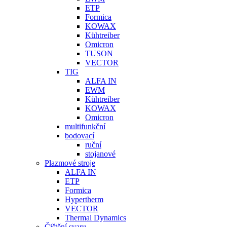
ETP
Formica
KOWAX
Kühtreiber
Omicron
TUSON
VECTOR
TIG
ALFA IN
EWM
Kühtreiber
KOWAX
Omicron
multifunkční
bodovací
ruční
stojanové
Plazmové stroje
ALFA IN
ETP
Formica
Hypertherm
VECTOR
Thermal Dynamics
Čištění svaru