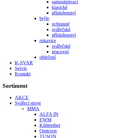
samostmívací
klasické
příslušenství
brýle
ochranné
svářečské
příslušenství
rukavice
svářečské
pracovní
oblečení
K-SVAR
Servis
Kontakt
Sortiment
AKCE
Svářecí stroje
MMA
ALFA IN
EWM
Kühtreiber
Omicron
TUSON