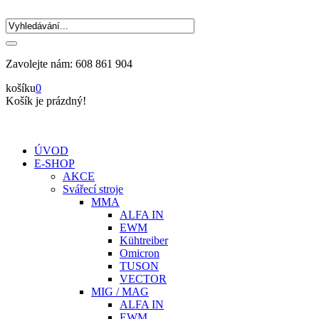
Zavolejte nám:
608 861 904
košíku
0
Košík je prázdný!
ÚVOD
E-SHOP
AKCE
Svářecí stroje
MMA
ALFA IN
EWM
Kühtreiber
Omicron
TUSON
VECTOR
MIG / MAG
ALFA IN
EWM