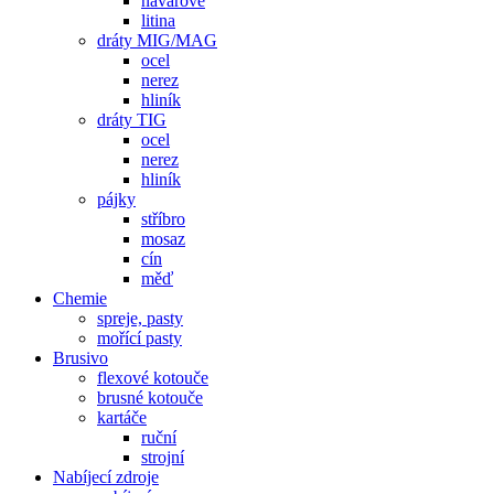
návarové
litina
dráty MIG/MAG
ocel
nerez
hliník
dráty TIG
ocel
nerez
hliník
pájky
stříbro
mosaz
cín
měď
Chemie
spreje, pasty
mořící pasty
Brusivo
flexové kotouče
brusné kotouče
kartáče
ruční
strojní
Nabíjecí zdroje