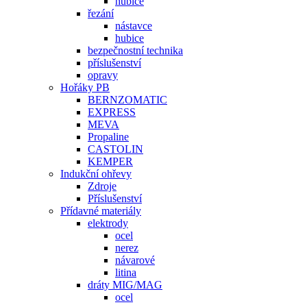
hubice
řezání
nástavce
hubice
bezpečnostní technika
příslušenství
opravy
Hořáky PB
BERNZOMATIC
EXPRESS
MEVA
Propaline
CASTOLIN
KEMPER
Indukční ohřevy
Zdroje
Příslušenství
Přídavné materiály
elektrody
ocel
nerez
návarové
litina
dráty MIG/MAG
ocel