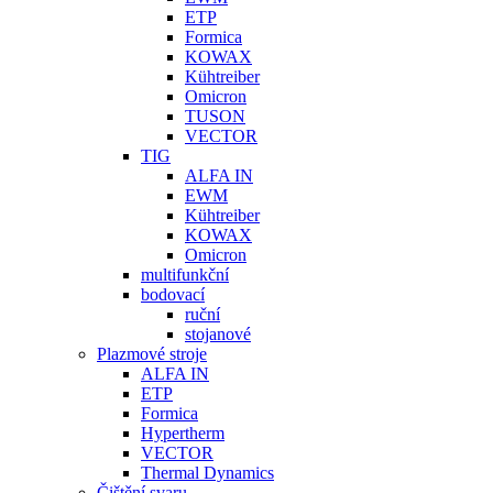
ETP
Formica
KOWAX
Kühtreiber
Omicron
TUSON
VECTOR
TIG
ALFA IN
EWM
Kühtreiber
KOWAX
Omicron
multifunkční
bodovací
ruční
stojanové
Plazmové stroje
ALFA IN
ETP
Formica
Hypertherm
VECTOR
Thermal Dynamics
Čištění svaru