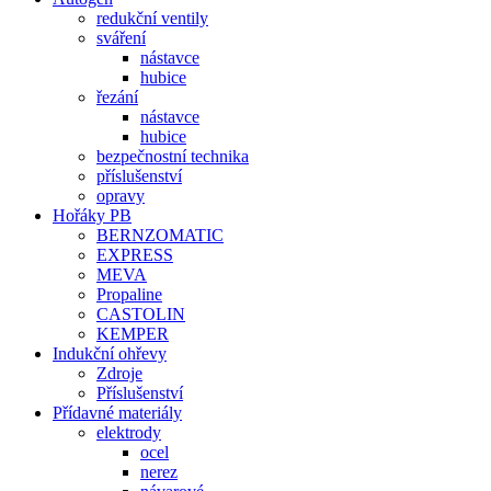
redukční ventily
sváření
nástavce
hubice
řezání
nástavce
hubice
bezpečnostní technika
příslušenství
opravy
Hořáky PB
BERNZOMATIC
EXPRESS
MEVA
Propaline
CASTOLIN
KEMPER
Indukční ohřevy
Zdroje
Příslušenství
Přídavné materiály
elektrody
ocel
nerez