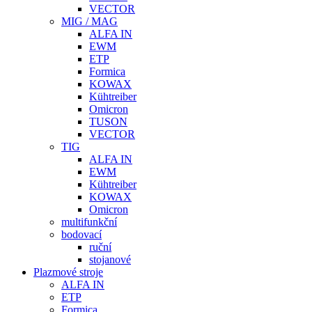
VECTOR
MIG / MAG
ALFA IN
EWM
ETP
Formica
KOWAX
Kühtreiber
Omicron
TUSON
VECTOR
TIG
ALFA IN
EWM
Kühtreiber
KOWAX
Omicron
multifunkční
bodovací
ruční
stojanové
Plazmové stroje
ALFA IN
ETP
Formica