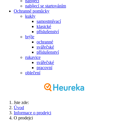
nabíjecí
nabíjecí se startováním
Ochranné pomůcky
kukly
samostmívací
klasické
příslušenství
brýle
ochranné
svářečské
příslušenství
rukavice
svářečské
pracovní
oblečení
Jste zde:
Úvod
Informace o prodejci
O prodejci