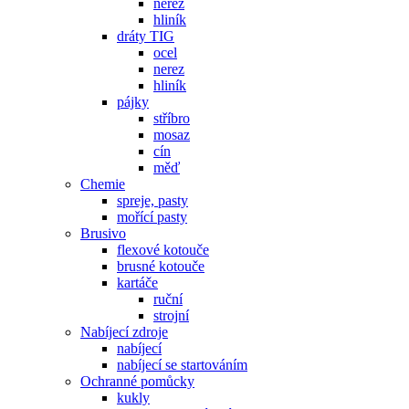
nerez
hliník
dráty TIG
ocel
nerez
hliník
pájky
stříbro
mosaz
cín
měď
Chemie
spreje, pasty
mořící pasty
Brusivo
flexové kotouče
brusné kotouče
kartáče
ruční
strojní
Nabíjecí zdroje
nabíjecí
nabíjecí se startováním
Ochranné pomůcky
kukly