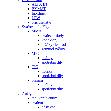
ALFA IN
BYMAT
Inoxliner
LPW
příslušenství
Svařovací hořáky
MMA
svářecí kabely
konektory
držáky elektrod
zemnící svěrky
MIG
hořáky
spotřební díly
TIG
hořáky
spotřební díly
plazma
hořáky
spotřební díly
Autogen
redukční ventily
sváření
nástavce