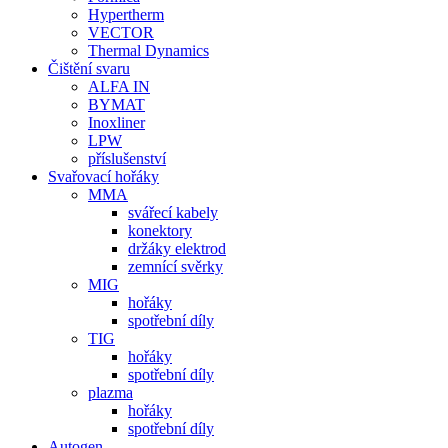
Hypertherm
VECTOR
Thermal Dynamics
Čištění svaru
ALFA IN
BYMAT
Inoxliner
LPW
příslušenství
Svařovací hořáky
MMA
svářecí kabely
konektory
držáky elektrod
zemnící svěrky
MIG
hořáky
spotřební díly
TIG
hořáky
spotřební díly
plazma
hořáky
spotřební díly
Autogen