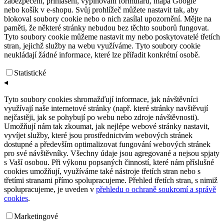
zabezpečení, přihlášení, vyplňování formulářů, mapa Google
nebo košík v e-shopu. Svůj prohlížeč můžete nastavit tak, aby
blokoval soubory cookie nebo o nich zasílal upozornění. Mějte na
paměti, že některé stránky nebudou bez těchto souborů fungovat.
Tyto soubory cookie můžeme nastavit my nebo poskytovatelé třetích
stran, jejichž služby na webu využíváme. Tyto soubory cookie
neukládají žádné informace, které lze přiřadit konkrétní osobě.
Statistické
◂
Tyto soubory cookies shromažďují informace, jak návštěvníci
využívají naše internetové stránky (např. které stránky navštěvují
nejčastěji, jak se pohybují po webu nebo zdroje návštěvnosti).
Umožňují nám tak zkoumat, jak nejlépe webové stránky nastavit,
vyvíjet služby, které jsou prostřednictvím webových stránek
dostupné a především optimalizovat fungování webových stránek
pro své návštěvníky. Všechny údaje jsou agregované a nejsou spjaty
s Vaší osobou. Při výkonu popsaných činností, které nám příslušné
cookies umožňují, využíváme také nástroje třetích stran nebo s
třetími stranami přímo spolupracujeme. Přehled třetích stran, s nimiž
spolupracujeme, je uveden v
přehledu o ochraně soukromí a správě
cookies
.
Marketingové