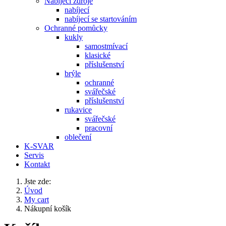
Nabíjecí zdroje
nabíjecí
nabíjecí se startováním
Ochranné pomůcky
kukly
samostmívací
klasické
příslušenství
brýle
ochranné
svářečské
příslušenství
rukavice
svářečské
pracovní
oblečení
K-SVAR
Servis
Kontakt
Jste zde:
Úvod
My cart
Nákupní košík