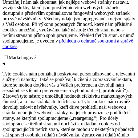
Umožňují nám tak zkoumat, jak nejlépe webové stránky nastavit,
vyvíjet služby, které jsou prostřednictvím webových stránek
dostupné a především optimalizovat fungování webových stránek
pro své návštěvníky. Všechny údaje jsou agregované a nejsou spjaty
s Vaší osobou. Při výkonu popsaných činností, které nám příslušné
cookies umožňují, využíváme také nástroje třetích stran nebo s
třetími stranami přímo spolupracujeme. Přehled třetích stran, s nimiž
spolupracujeme, je uveden v
přehledu o ochraně soukromí a správě
cookies
.
Marketingové
◂
Tyto cookies nám pomáhají poskytovat personalizované a relevantní
služby či nabídky. Také se používají k cílení a zobrazování reklam,
které se mohou dotýkat vás a Vašich preferencí a dovolují nám
seznámit se s těmito preferencemi a vyhodnotit je („profilování“).
Zároveň tyto nástroje umožňují hodnotit efektivitu marketingových
činností, a to i na stránkách třetích stran. Tyto cookies nám rovněž
dovolují oslovit návštěvníky, kteří dříve prohlédli naši webovou
stránku nebo jiné webové stránky, na jejich provozu se podílí třetí
strany, se kterými spolupracujeme („retargeting“). Pro účely
spolupráce se třetími stranami dochází k ukládání cookies od
spolupracujících třetích stran, které se mohou v některých případech
stát správci osobních údajů návštěvníka. Zpracování údajů těmito