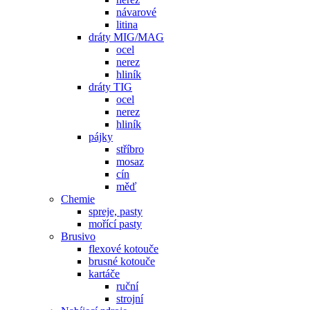
návarové
litina
dráty MIG/MAG
ocel
nerez
hliník
dráty TIG
ocel
nerez
hliník
pájky
stříbro
mosaz
cín
měď
Chemie
spreje, pasty
mořící pasty
Brusivo
flexové kotouče
brusné kotouče
kartáče
ruční
strojní