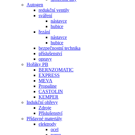
Autogen
redukční ventily
sváření
nástavce
hubice
řezání
nástavce
hubice
bezpečnostní technika
příslušenství
opravy
Hořáky PB
BERNZOMATIC
EXPRESS
MEVA
Propaline
CASTOLIN
KEMPER
Indukční ohřevy
Zdroje
Příslušenství
Přídavné materiály
elektrody
ocel
nerez