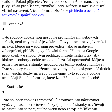
statistik. Pokud přijmete všechny cookies, umožníte nám, abychom
je využívali pro všechny zmíněné účely. Můžete si také zvolit své
vlastní nastavení. Více informací získáte v
přehledu o ochraně
soukromí a správě cookies
.
Technické
◂
Tyto soubory cookie jsou nezbytné pro fungování webových
stránek, není tedy možné je zakázat. Obvykle se nastavují v reakci
na akci, kterou na webu sami provedete, jako je nastavení
zabezpečení, přihlášení, vyplňování formulářů, mapa Google
nebo košík v e-shopu. Svůj prohlížeč můžete nastavit tak, aby
blokoval soubory cookie nebo o nich zasílal upozornění. Mějte na
paměti, že některé stránky nebudou bez těchto souborů fungovat.
Tyto soubory cookie můžeme nastavit my nebo poskytovatelé třetích
stran, jejichž služby na webu využíváme. Tyto soubory cookie
neukládají žádné informace, které lze přiřadit konkrétní osobě.
Statistické
◂
Tyto soubory cookies shromažďují informace, jak návštěvníci
využívají naše internetové stránky (např. které stránky navštěvují
nejčastěji, jak se pohybují po webu nebo zdroje návštěvnosti).