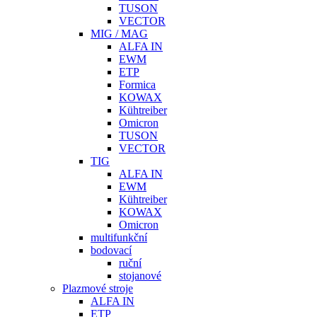
TUSON
VECTOR
MIG / MAG
ALFA IN
EWM
ETP
Formica
KOWAX
Kühtreiber
Omicron
TUSON
VECTOR
TIG
ALFA IN
EWM
Kühtreiber
KOWAX
Omicron
multifunkční
bodovací
ruční
stojanové
Plazmové stroje
ALFA IN
ETP