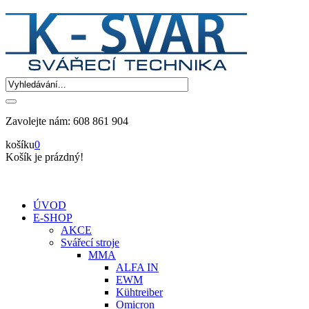
Zavolejte nám:
608 861 904
košíku
0
Košík je prázdný!
ÚVOD
E-SHOP
AKCE
Svářecí stroje
MMA
ALFA IN
EWM
Kühtreiber
Omicron