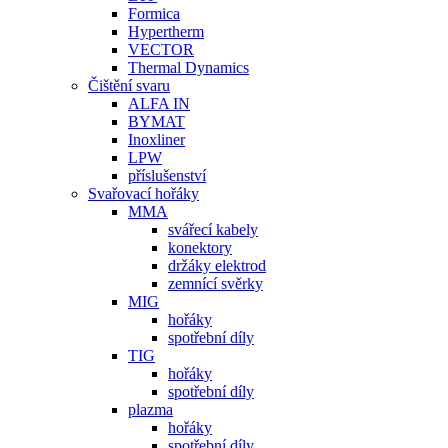
Formica
Hypertherm
VECTOR
Thermal Dynamics
Čištění svaru
ALFA IN
BYMAT
Inoxliner
LPW
příslušenství
Svařovací hořáky
MMA
svářecí kabely
konektory
držáky elektrod
zemnící svěrky
MIG
hořáky
spotřební díly
TIG
hořáky
spotřební díly
plazma
hořáky
spotřební díly