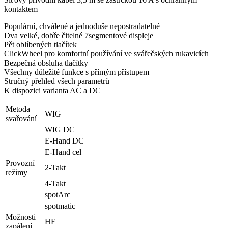
kontaktem
Populární, chválené a jednoduše nepostradatelné
Dva velké, dobře čitelné 7segmentové displeje
Pět oblíbených tlačítek
ClickWheel pro komfortní používání ve svářečských rukavicích
Bezpečná obsluha tlačítky
Všechny důležité funkce s přímým přístupem
Stručný přehled všech parametrů
K dispozici varianta AC a DC
Metoda
WIG
svařování
WIG DC
E-Hand DC
E-Hand cel
Provozní
2-Takt
režimy
4-Takt
spotArc
spotmatic
Možnosti
HF
zapálení