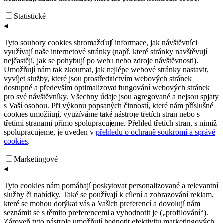
Statistické
◂
Tyto soubory cookies shromažďují informace, jak návštěvníci
využívají naše internetové stránky (např. které stránky navštěvují
nejčastěji, jak se pohybují po webu nebo zdroje návštěvnosti).
Umožňují nám tak zkoumat, jak nejlépe webové stránky nastavit,
vyvíjet služby, které jsou prostřednictvím webových stránek
dostupné a především optimalizovat fungování webových stránek
pro své návštěvníky. Všechny údaje jsou agregované a nejsou spjaty
s Vaší osobou. Při výkonu popsaných činností, které nám příslušné
cookies umožňují, využíváme také nástroje třetích stran nebo s
třetími stranami přímo spolupracujeme. Přehled třetích stran, s nimiž
spolupracujeme, je uveden v
přehledu o ochraně soukromí a správě
cookies
.
Marketingové
◂
Tyto cookies nám pomáhají poskytovat personalizované a relevantní
služby či nabídky. Také se používají k cílení a zobrazování reklam,
které se mohou dotýkat vás a Vašich preferencí a dovolují nám
seznámit se s těmito preferencemi a vyhodnotit je („profilování“).
Zároveň tyto nástroje umožňují hodnotit efektivitu marketingových