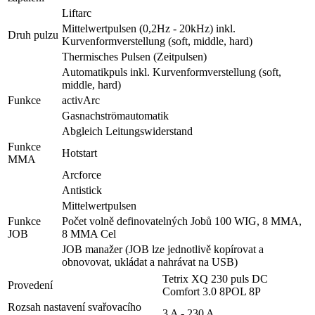
Liftarc
Mittelwertpulsen (0,2Hz - 20kHz) inkl.
Druh pulzu
Kurvenformverstellung (soft, middle, hard)
Thermisches Pulsen (Zeitpulsen)
Automatikpuls inkl. Kurvenformverstellung (soft,
middle, hard)
Funkce
activArc
Gasnachströmautomatik
Abgleich Leitungswiderstand
Funkce
Hotstart
MMA
Arcforce
Antistick
Mittelwertpulsen
Funkce
Počet volně definovatelných Jobů 100 WIG, 8 MMA,
JOB
8 MMA Cel
JOB manažer (JOB lze jednotlivě kopírovat a
obnovovat, ukládat a nahrávat na USB)
Tetrix XQ 230 puls DC
Provedení
Comfort 3.0 8POL 8P
Rozsah nastavení svařovacího
3 A - 230 A