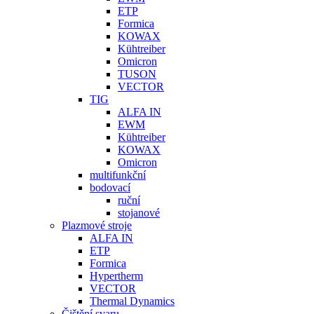
ETP
Formica
KOWAX
Kühtreiber
Omicron
TUSON
VECTOR
TIG
ALFA IN
EWM
Kühtreiber
KOWAX
Omicron
multifunkční
bodovací
ruční
stojanové
Plazmové stroje
ALFA IN
ETP
Formica
Hypertherm
VECTOR
Thermal Dynamics
Čištění svaru