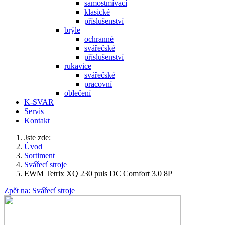
samostmívací
klasické
příslušenství
brýle
ochranné
svářečské
příslušenství
rukavice
svářečské
pracovní
oblečení
K-SVAR
Servis
Kontakt
Jste zde:
Úvod
Sortiment
Svářecí stroje
EWM Tetrix XQ 230 puls DC Comfort 3.0 8P
Zpět na: Svářecí stroje