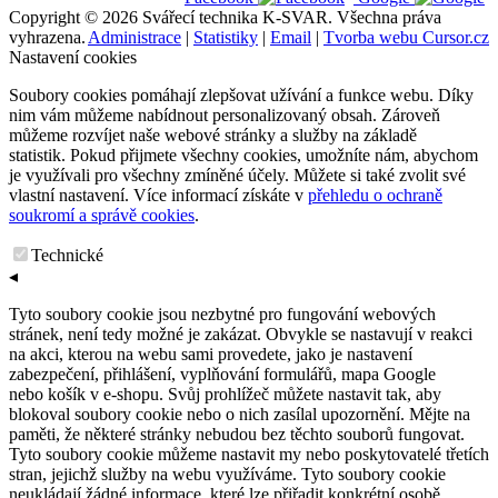
Copyright © 2026 Svářecí technika K-SVAR. Všechna práva
vyhrazena.
Administrace
|
Statistiky
|
Email
|
Tvorba webu Cursor.cz
Nastavení cookies
Soubory cookies pomáhají zlepšovat užívání a funkce webu. Díky
nim vám můžeme nabídnout personalizovaný obsah. Zároveň
můžeme rozvíjet naše webové stránky a služby na základě
statistik. Pokud přijmete všechny cookies, umožníte nám, abychom
je využívali pro všechny zmíněné účely. Můžete si také zvolit své
vlastní nastavení. Více informací získáte v
přehledu o ochraně
soukromí a správě cookies
.
Technické
◂
Tyto soubory cookie jsou nezbytné pro fungování webových
stránek, není tedy možné je zakázat. Obvykle se nastavují v reakci
na akci, kterou na webu sami provedete, jako je nastavení
zabezpečení, přihlášení, vyplňování formulářů, mapa Google
nebo košík v e-shopu. Svůj prohlížeč můžete nastavit tak, aby
blokoval soubory cookie nebo o nich zasílal upozornění. Mějte na
paměti, že některé stránky nebudou bez těchto souborů fungovat.
Tyto soubory cookie můžeme nastavit my nebo poskytovatelé třetích
stran, jejichž služby na webu využíváme. Tyto soubory cookie
neukládají žádné informace, které lze přiřadit konkrétní osobě.