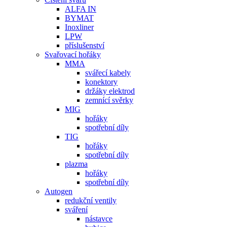
ALFA IN
BYMAT
Inoxliner
LPW
příslušenství
Svařovací hořáky
MMA
svářecí kabely
konektory
držáky elektrod
zemnící svěrky
MIG
hořáky
spotřební díly
TIG
hořáky
spotřební díly
plazma
hořáky
spotřební díly
Autogen
redukční ventily
sváření
nástavce