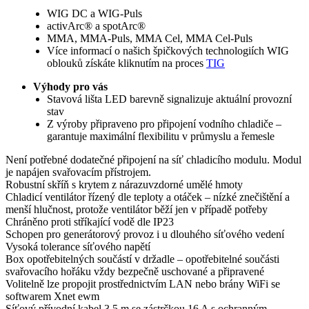
WIG DC a WIG-Puls
activArc® a spotArc®
MMA, MMA-Puls, MMA Cel, MMA Cel-Puls
Více informací o našich špičkových technologiích WIG
oblouků získáte kliknutím na proces
TIG
Výhody pro vás
Stavová lišta LED barevně signalizuje aktuální provozní
stav
Z výroby připraveno pro připojení vodního chladiče –
garantuje maximální flexibilitu v průmyslu a řemesle
Není potřebné dodatečné připojení na síť chladicího modulu. Modul
je napájen svařovacím přístrojem.
Robustní skříň s krytem z nárazuvzdorné umělé hmoty
Chladicí ventilátor řízený dle teploty a otáček – nízké znečištění a
menší hlučnost, protože ventilátor běží jen v případě potřeby
Chráněno proti stříkající vodě dle IP23
Schopen pro generátorový provoz i u dlouhého síťového vedení
Vysoká tolerance síťového napětí
Box opotřebitelných součástí v držadle – opotřebitelné součásti
svařovacího hořáku vždy bezpečně uschované a připravené
Volitelně lze propojit prostřednictvím LAN nebo brány WiFi se
softwarem Xnet ewm
Síťový přívodní kabel 3,5 m se zástrčkou 16 A s ochranným