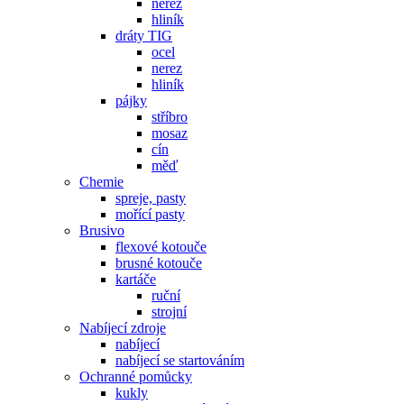
nerez
hliník
dráty TIG
ocel
nerez
hliník
pájky
stříbro
mosaz
cín
měď
Chemie
spreje, pasty
mořící pasty
Brusivo
flexové kotouče
brusné kotouče
kartáče
ruční
strojní
Nabíjecí zdroje
nabíjecí
nabíjecí se startováním
Ochranné pomůcky
kukly