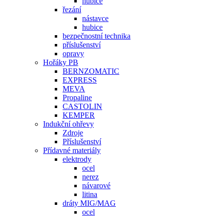
hubice
řezání
nástavce
hubice
bezpečnostní technika
příslušenství
opravy
Hořáky PB
BERNZOMATIC
EXPRESS
MEVA
Propaline
CASTOLIN
KEMPER
Indukční ohřevy
Zdroje
Příslušenství
Přídavné materiály
elektrody
ocel
nerez
návarové
litina
dráty MIG/MAG
ocel