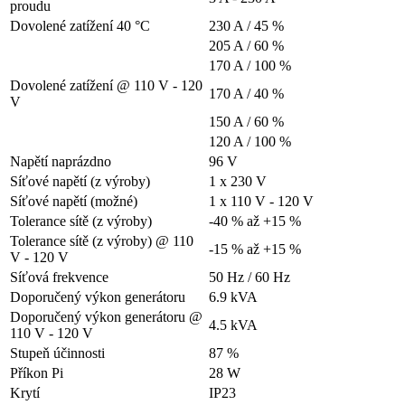
proudu
Dovolené zatížení 40 °C
230 A / 45 %
205 A / 60 %
170 A / 100 %
Dovolené zatížení @ 110 V - 120
170 A / 40 %
V
150 A / 60 %
120 A / 100 %
Napětí naprázdno
96
V
Síťové napětí (z výroby)
1 x 230 V
Síťové napětí (možné)
1 x 110 V - 120 V
Tolerance sítě (z výroby)
-40 % až +15 %
Tolerance sítě (z výroby) @ 110
-15 % až +15 %
V - 120 V
Síťová frekvence
50 Hz / 60 Hz
Doporučený výkon generátoru
6.9 kVA
Doporučený výkon generátoru @
4.5 kVA
110 V - 120 V
Stupeň účinnosti
87
%
Příkon Pi
28
W
Krytí
IP23