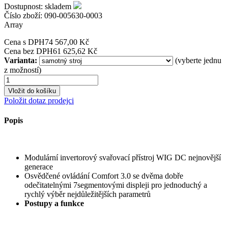
Dostupnost:
skladem
Číslo zboží: 090-005630-0003
Array
Cena s DPH
74 567,00 Kč
Cena bez DPH
61 625,62 Kč
Varianta:
(vyberte jednu
z možností)
Položit dotaz prodejci
Popis
Modulární invertorový svařovací přístroj WIG DC nejnovější
generace
Osvědčené ovládání Comfort 3.0 se dvěma dobře
odečitatelnými 7segmentovými displeji pro jednoduchý a
rychlý výběr nejdůležitějších parametrů
Postupy a funkce