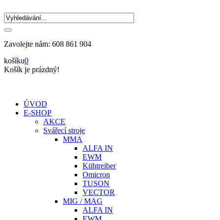
Zavolejte nám:
608 861 904
košíku
0
Košík je prázdný!
ÚVOD
E-SHOP
AKCE
Svářecí stroje
MMA
ALFA IN
EWM
Kühtreiber
Omicron
TUSON
VECTOR
MIG / MAG
ALFA IN
EWM