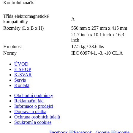
Kontrolní značka
Třída elektromagnetické
A
kompatibility
Rozměry (L x B x H)
550 mm x 257 mm x 415 mm
21.7 inch x 10.1 inch x 16.3
inch
Hmotnost
17.5 kg / 38.6 lbs
Normy
IEC 60974-1, -3, -10 CL.A
ÚVOD
E-SHOP
K-SVAR
Servis
Kontakt
Obchodní podmínky
Reklamační řád
Informace o prodejci
Doprava a platba
Ochrana osobních údajů
Soukromí a cookies
Facebook
Google